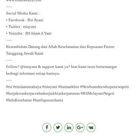
—–
Social Media Kami :⁣⁣⁣
• Facebook : Rsi Ayani⁣⁣⁣
• Twitter : rsiayani⁣⁣⁣
• Youtube : RS Islam A Yani⁣⁣⁣
—–
Kesembuhan Datang dari Allah Keselamatan dan Kepuasan Pasien
Tanggung Jawab Kami ⁣
—–
Follow?
@rsiayani
& support kami ya? biar kami terus bersemangat
berbagi informasi setiap harinya.⁣⁣⁣
—–
#rsi
#rsislamsurabaya
#rsiayani
#haimarkbro
#Newbrandnewhopenewspirit
#kerjakeraskerjacerdaskerjaikhlaskerjatuntas
#RSMelayaniNegeri
#InfoKesehatan
#harilupussedunia