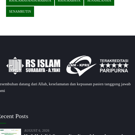
RSISLAMAYANISURABAYA
RSISURABAYA
SENAMLANSIA
SENAMRUTIN
esembuhan datang dari Allah, keselamatan dan kepuasan pasien tanggung jawab
ami
ecent Posts
AUGUST 6, 2026