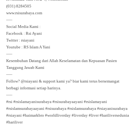
(031) 8284505⁣⁣⁣
www.rsisurabaya.com⁣⁣⁣
—–
Social Media Kami :⁣⁣⁣
Facebook : Rsi Ayani⁣⁣⁣
Twitter : rsiayani⁣⁣⁣
Youtube : RS Islam A Yani⁣⁣⁣
—–
Kesembuhan Datang dari Allah Keselamatan dan Kepuasan Pasien
Tanggung Jawab Kami ⁣
—–
Follow?
@rsiayani
& support kami ya? biar kami terus bersemangat
berbagi informasi setiap harinya.⁣⁣⁣
—–
#rsi
#rsislamayanisurabaya
#rsisurabayaayani
#rsislamayani
#rsislamsurabayaayani
#rsisurabaya
#rsislamsurabaya
#rsiayanisurabaya
#rsiayani
#haimarkbro
#worldliverday
#liverday
#liver
#hariliversedunia
#hariliver