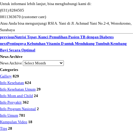
Untuk informasi lebih lanjut, bisa menghubungi kami di:
(031) 8284505
0811363670 (customer care)
Atau Anda bisa mengunjungi RSI A. Yani di Jl. Achmad Yani No.2-4, Wonokromo,
Surabaya
previous
Nutrisi Tepat, Kunci Pemulihan Pasien TB dengan Diabetes
next
Pentingnya Kebutuhan Vitamin D untuk Mendukung Tumbuh Kembang
Bayi Secara Optimal
News Archive
News Archive
Categories
Gallery
829
Info Kesehatan
624
Info Kesehatan Umum
29
Info Mom and Child
24
Info Penyakit
362
Info Program Nasional
2
Info Umum
781
Kumpulan Video
18
Tips
28