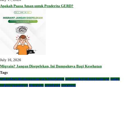
Apakah Puasa Aman untuk Penderita GERD?
July 16, 2026
Migrain? Jangan Disepelekan, Ini Dampaknya Bagi Kesehatan
Tags
#hdsingleuse #hdsingleusersiayani #hemodialisis
#poliestetika #poliestetikarsiayani
geriatri
rsislamayanisurabaya
rsisurabaya
senamlansia
senamrutin