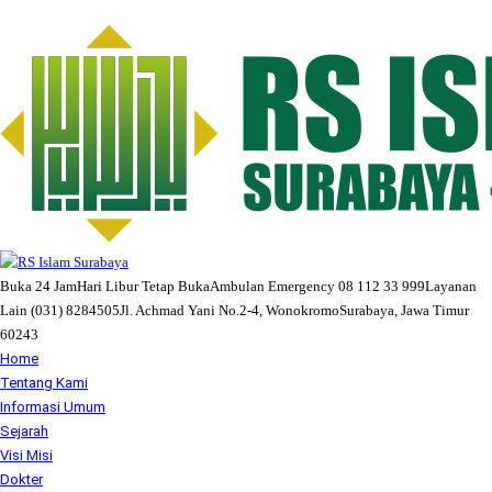
Buka 24 Jam
Hari Libur Tetap Buka
Ambulan Emergency 08 112 33 999
Layanan
Lain (031) 8284505
Jl. Achmad Yani No.2-4, Wonokromo
Surabaya, Jawa Timur
60243
Home
Tentang Kami
Informasi Umum
Sejarah
Visi Misi
Dokter